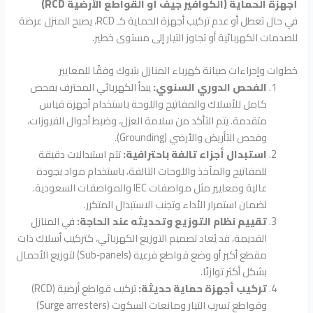
أجهزة الحماية (الكوافير جيف أو القواطع الأرضية RCD)
في حال تعطل أو عدم تركيب أجهزة الحماية كـ RCD، يصبح المنزل عرضة
للصدمات الكهربائية أو تجاوز التيار إلى مستوى خطير.
خطوات وإجراءات صيانة كهرباء المنازل بتبوك وفقًا للمعايير
الفحص الدوري السنوي:
يبدأ الكهربائي المحترف بفحص
كامل للأسلاك والمفاتيح واللوحة باستخدام أجهزة قياس
متقدمة. يتم التأكد من سلامة العزل، وضبط أحوال الفيوزات،
وفحص التأريض والأرضي (Grounding).
استبدال أجزاء تالفة باحترافية:
تتم استبدالات دقيقة
للمفاتيح والمآخذ واللوحات التالفة، باستخدام مواد بجودة
عالية ومعايير مثل مواصفات IEC والمواصفات السعودية.
لضمان استمرار الأداء وتجنب الاستبدال المتكرر.
تقييم نظام التوزيع وتحديثه عند الحاجة:
في المنازل
القديمة، قد يُعاد تصميم التوزيع الكهربائي، كتركيب أسلاك ذات
مقطع أكبر أو وضع قواطع فرعية (Sub‑panels) لتوزيع الأحمال
بشكل أكثر توازنًا.
تركيب أجهزة حماية حديثة:
تركيب قواطع أرضية (RCD)
وقواطع تسرب التيار ومانعات السكوت (Surge arresters)