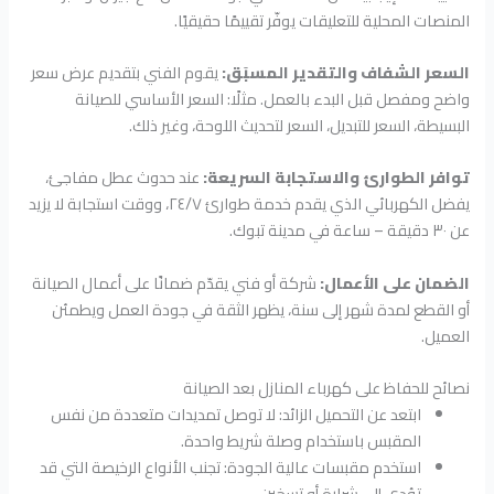
المنصات المحلية للتعليقات يوفّر تقييمًا حقيقيًا.
السعر الشفاف والتقدير المسبَق:
يقوم الفني بتقديم عرض سعر
واضح ومفصل قبل البدء بالعمل. مثلًا: السعر الأساسي للصيانة
البسيطة، السعر للتبديل، السعر لتحديث اللوحة، وغير ذلك.
توافر الطوارئ والاستجابة السريعة:
عند حدوث عطل مفاجئ،
يفضل الكهربائي الذي يقدم خدمة طوارئ ٢٤/٧، ووقت استجابة لا يزيد
عن ٣٠ دقيقة – ساعة في مدينة تبوك.
الضمان على الأعمال:
شركة أو فني يقدّم ضمانًا على أعمال الصيانة
أو القطع لمدة شهر إلى سنة، يظهر الثقة في جودة العمل ويطمئن
العميل.
نصائح للحفاظ على كهرباء المنازل بعد الصيانة
ابتعد عن التحميل الزائد: لا توصل تمديدات متعددة من نفس
المقبس باستخدام وصلة شريط واحدة.
استخدم مقبسات عالية الجودة: تجنب الأنواع الرخيصة التي قد
تؤدي إلى شرارة أو تسخين.