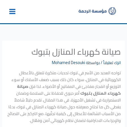
خطي
لى
لمحتوى
صيانة كهرباء المنازل بتبوك
اترك تعليقاً
/ بواسطة
Mohamed Desouki
تواجه العديد من الأسر في تبوك تحديات متكررة تتعلق بالأعطال
الكهربائية في المنازل، سواء كان ذلك بسبب ضعف الأسلاك أو سوء
التوزيع أو انفجار مفاجئ في المفاتيح أو الأضواء. لذا فإن
صيانة
كهرباء المنازل بتبوك
أمر حيوي للحفاظ على السلامة وضمان
الاستمرارية في تشغيل الأجهزة. في هذا المقال، نقدم دليلاً شاملاً
يغطي كل ما تحتاج معرفته حول صيانة كهرباء المنازل في تبوك، بدءًا
من الأسباب الشائعة للأعطال إلى كيفية تجنّبها، مع التركيز على النصائح
والإجراءات الاحترافية لضمان نظام كهربائي آمن وفعّال.