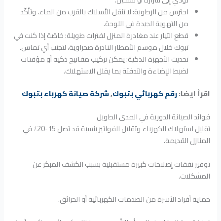
احترس من الرطوبة: لا تنقل الأسلاك بالقرب من الماء، وتأكّد
من التهوية الجيدة في اللوحة.
قطع التيار عند مغادرة المنزل لفترات طويلة: خاصّة إذا كنت في
تبوك خلال موسم الأمطار النادرة صحراوية، لتجنب أي تماس.
تحديث الأجهزة الذكية: يمكن تركيب مفاتيح ذكية أو مؤقتات
لضبط الإضاءة والتدفئة بما يقلل الاستهلاك.
اقرأ ايضا:
رقم كهربائي بتبوك
,
شركة صيانة كهرباء بتبوك
فوائد الصيانة الدورية في المدى الطويل
تقليل استهلاك الكهرباء وتقليل الفواتير بنسبة قد تصل 15-20٪ في
المنازل القديمة.
توفير نفقات إصلاحات كبيرة مستقبلية بسبب الكشف المبكر عن
المشكلات.
حماية أفراد الأسرة من الصدمات الكهربائية أو الحرائق.