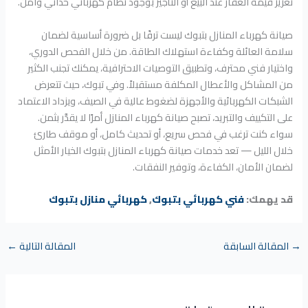
تعزيز قيمة العقار عند البيع أو التأجير بوجود نظام كهربائي حداثي وآمن.
صيانة كهرباء المنازل بتبوك ليست ترفًا بل ضرورة أساسية لضمان
سلامة العائلة وكفاءة استهلاك الطاقة. من خلال الفحص الدوري،
واختيار فني محترف، وتطبيق التوصيات الاحترافية، يمكنك تجنب الكثير
من المشاكل والأعطال المكلفة مستقبلاً. وفي تبوك، حيث تتعرض
الشبكات الكهربائية والأجهزة لضغوط عالية في الصيف، ويزداد الاعتماد
على التكييف والتبريد، تصبح صيانة كهرباء المنازل أمرًا لا يقدَّر بثمن.
سواء كنت ترغب في فحص سريع، أو تحديث كامل، أو موقف طارئ
خلال الليل — تعد خدمات صيانة كهرباء المنازل بتبوك الخيار الأمثل
لضمان الأمان، الكفاءة، وتوفير النفقات.
قد يهمك:
فني كهربائي بتبوك
,
كهربائي منازل بتبوك
→
المقالة السابقة
المقالة التالية
←