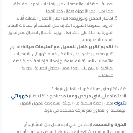
لحماية المضخات والمكيفات من ارتفاعات الجهد المفاجئة،
مما يطيل عمر الأجهزة ويقلل خطر تلفها.
اختبار الحمل وتوزيعه:
يتم اختبار الأحمال الفعلية أثناء
الذروة، خصوصًا للأجهزة الكبيرة مثل المكيف أو سخانات المياه
الكهربائية. بناءً على ذلك، يعاد توزيع الأحمال لضمان عدم تجاوز
السعة التصميمية.
تقديم تقرير كامل للعميل مع تعليمات صيانة:
تسليم
تقرير مفصل يحتوي على حالة كل قسم كهربائي. التوصيات
والتعديلات المستقبلية، وتوضيح إمكانية إضافة أجهزة ذكية
لمراقبة الاستهلاك. يزود العميل بجدول للصيانة الدورية
مستقبلًا.
كيف تختار فني صيانة كهرباء المنازل بتبوك؟
الاعتماد على فني مرخص ومعتمد:
ينصح دائمًا باختيار
كهربائي
بتبوك
يحمل رخصة رسمية من الهيئة السعودية للمهن المهن
الهندسية أو التعاون مع شركة معتمدة في تبوك.
الخبرة والسمعة:
ابحث عن فني لديه سجل من المشاريع أو
التقييمات الإيجابية من العملاء في تبوك. الفحص مع جيران أو عبر